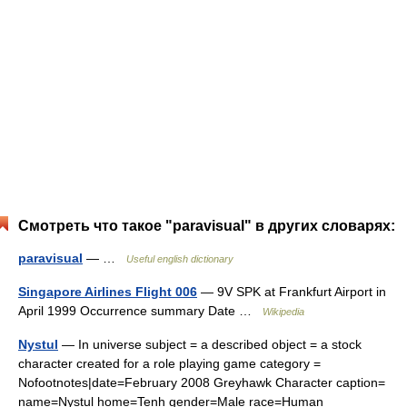
Смотреть что такое "paravisual" в других словарях:
paravisual
— …
Useful english dictionary
Singapore Airlines Flight 006
— 9V SPK at Frankfurt Airport in
April 1999 Occurrence summary Date …
Wikipedia
Nystul
— In universe subject = a described object = a stock
character created for a role playing game category =
Nofootnotes|date=February 2008 Greyhawk Character caption=
name=Nystul home=Tenh gender=Male race=Human