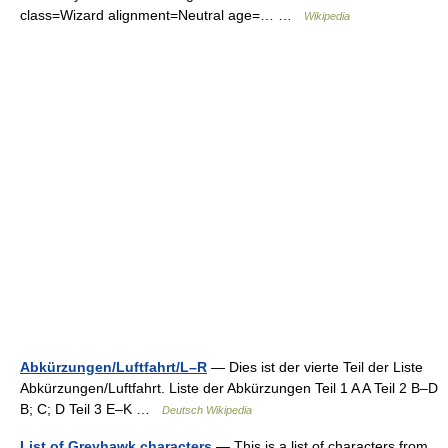
class=Wizard alignment=Neutral age=… …
Wikipedia
Abkürzungen/Luftfahrt/L–R
— Dies ist der vierte Teil der Liste
Abkürzungen/Luftfahrt. Liste der Abkürzungen Teil 1 A A Teil 2 B–D
B; C; D Teil 3 E–K …
Deutsch Wikipedia
List of Greyhawk characters
— This is a list of characters from