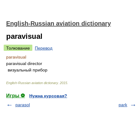
English-Russian aviation dictionary
paravisual
Толкование
Перевод
paravisual
paravisual director
визуальный прибор
English-Russian aviation dictionary
.
2015
.
Игры ⚽
Нужна курсовая?
parasol
park