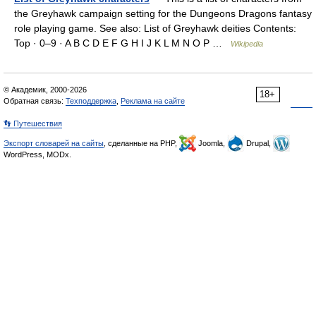
the Greyhawk campaign setting for the Dungeons Dragons fantasy
role playing game. See also: List of Greyhawk deities Contents:
Top · 0–9 · A B C D E F G H I J K L M N O P …
Wikipedia
© Академик, 2000-2026
18+
Обратная связь:
Техподдержка
,
Реклама на сайте
👣 Путешествия
Экспорт словарей на сайты
, сделанные на PHP,
Joomla,
Drupal,
WordPress, MODx.